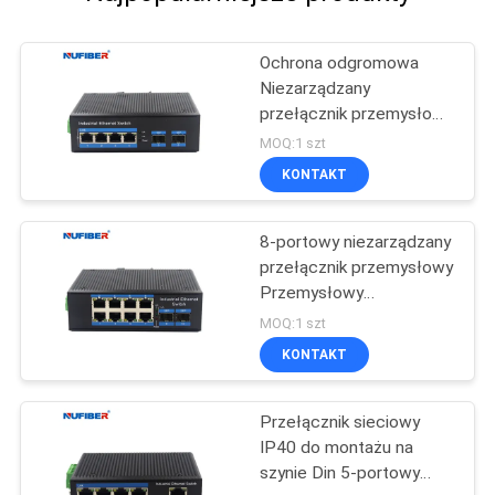
Ochrona odgromowa
Niezarządzany
przełącznik przemysłowy
Przełącznik Ethernet na
MOQ:1 szt
szynę DIN 1000M
KONTAKT
8-portowy niezarządzany
przełącznik przemysłowy
Przemysłowy
przełącznik Ethernet do
MOQ:1 szt
montażu na szynie Din
KONTAKT
Przełącznik sieciowy
IP40 do montażu na
szynie Din 5-portowy