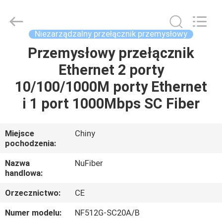
Digital
Technology
Co.,Ltd.
All
Rights
Niezarządzalny przełącznik przemysłowy
Reserved.
Developed
Przemysłowy przełącznik
DOM
by
ECER
Ethernet 2 porty
PRODUKTY
10/100/1000M porty Ethernet
i 1 port 1000Mbps SC Fiber
O
NAS
Miejsce
Chiny
pochodzenia:
WYCIECZKA
Nazwa
NuFiber
handlowa:
PO
Orzecznictwo:
CE
FABRYCE
Numer modelu:
NF512G-SC20A/B