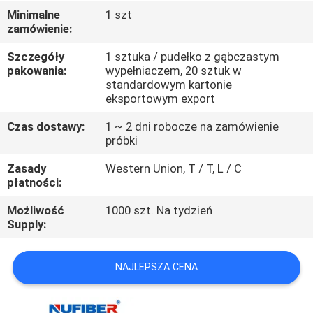
KONTROLA
Minimalne
1 szt
zamówienie:
JAKOŚCI
Szczegóły
1 sztuka / pudełko z gąbczastym
pakowania:
wypełniaczem, 20 sztuk w
SKONTAKTUJ
standardowym kartonie
SIĘ
eksportowym export
Z
Czas dostawy:
1 ~ 2 dni robocze na zamówienie
próbki
NAMI
Zasady
Western Union, T / T, L / C
płatności:
AKTUALNOŚCI
Możliwość
1000 szt. Na tydzień
Supply:
POPROSIĆ
O
NAJLEPSZA CENA
WYCENĘ