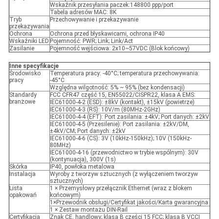
Wskaźnik przesyłania paczek:148800 ppp/port
Tabela adresów MAC: 8K
Tryb
Przechowywanie i przekazywanie
przekazywania
Ochrona
Ochrona przed błyskawicami, ochrona IP40
Wskaźniki LED
Pojemność: PWR; Link; Link/Act
Zasilanie
Pojemność wejściowa: 2x10~57VDC (Blok końcowy)
Inne specyfikacje
Środowisko
Temperatura pracy: -40°C; temperatura przechowywania:
pracy
-45°C
Względna wilgotność: 5% ~ 95% (bez kondensacji)
Standardy
FCC CFR47 część 15, EN55022/CISPR22, klasa A EMS:
branżowe
IEC61000-4-2 (ESD): ±8kV (kontakt), ±15kV (powietrze)
IEC61000-4-3 (RS): 10V/m (80MHz-2GHz)
IEC61000-4-4 (EFT): Port zasilania: ±4kV; Port danych: ±2kV
IEC61000-4-5 (Przesilenie): Port zasilania: ±2kV/DM,
±4kV/CM; Port danych: ±2kV
IEC61000-4-6 (CS): 3V (10kHz-150kHz); 10V (150kHz-
80MHz)
IEC61000-4-16 (przewodnictwo w trybie wspólnym): 30V
(kontynuacja), 300V (1s)
Skórka
IP40, powłoka metalowa
Instalacja
Wyroby z tworzyw sztucznych (z wyłączeniem tworzyw
sztucznych)
Lista
1 × Przemysłowy przełącznik Ethernet (wraz z blokem
opakowań
końcowym)
1×Przewodnik obsługi/Certyfikat jakości/Karta gwarancyjna
1 × Zestaw montażu DIN-Rail
Certyfikacja
Znak CE, handlowy; klasa B części 15 FCC; klasa B VCCI