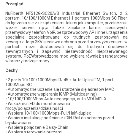
Przegląd
NuFiber® NF512G-SC20A/B Industrial Ethernet Switch, z 2
portami 10/100/1000M Ethernet i 1 portem 1000Mbps SC Fiber,
do łączenia się z urządzeniami takimi jak komputer, przełącznik,
węzeł, serwer itp.,a także zasilanie kamer sieciowych,
przemysłowy telefon VoIP, bezprzewodowy AP i inne urządzenia
specjalnie zaprojektowane do trudnych zastosowań na
zewnątrz.Jego 3KV sieciowa ochrona przed przewyższeniami w
portach może dostosować się do trudnych środowisk
zewnętrznych i zapewnić niezawodność nieprzerwanego
systemu PoEWprowadzona moc wybiera również standardowe
w branży rodzaje mocy.
Cechy
• 2 porty 10/100/1000Mbps RJ45 z Auto UplinkTM, 1 port
1000Mbps SC
• Automatyczne uczenie się i starzenie się adresów MAC
• Automatyczne wspieranie IGMP (Multicasting)
• 10/100/1000Mbps Auto negocjacja, auto MDI-MDI-X
• Wskaźniki LED do monitorowania
mocy/połączenia/działalności
• Wspiera 10/100/1000Mbps-Full/Half-duplex
• Wspiera instalację na ścianie i DIN-Rail do ochrony przed
błyskawicami
• Wspiera połączenie Daisy-Chain
• Wspiera sterowanie burzami