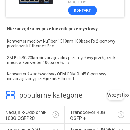
gigabitowy interfejs UTP
MOQ:1 szt
Rj45
KONTAKT
Niezarządzalny przełącznik przemysłowy
Konwerter mediów NuFiber 1310nm 100base Fx 2-portowy
przełącznik Ethernet Poe
SM Bidi SC 20km niezarządzalny przemysłowy przełącznik
mediów konwerter 100base Fx Tx
Konwerter światłowodowy OEM ODM RJ45 8-portowy
niezarządzany przełącznik Ethernet
popularne kategorie
Wszystko
Nadajnik-Odbiornik 
Transceiver 40G 
100G QSFP28
QSFP +
Transceiver 25G 
Transceiver 10G SFP 