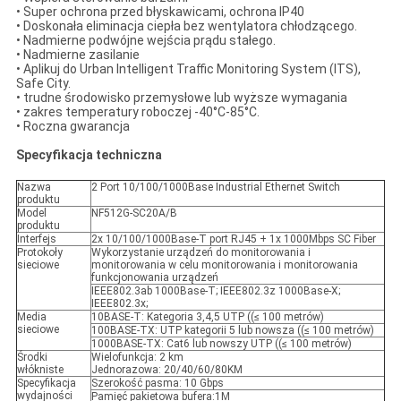
• Super ochrona przed błyskawicami, ochrona IP40
• Doskonała eliminacja ciepła bez wentylatora chłodzącego.
• Nadmierne podwójne wejścia prądu stałego.
• Nadmierne zasilanie
• Aplikuj do Urban Intelligent Traffic Monitoring System (ITS),
Safe City.
• trudne środowisko przemysłowe lub wyższe wymagania
• zakres temperatury roboczej -40°C-85°C.
• Roczna gwarancja
Specyfikacja techniczna
Nazwa
2 Port 10/100/1000Base Industrial Ethernet Switch
produktu
Model
NF512G-SC20A/B
produktu
Interfejs
2x 10/100/1000Base-T port RJ45 + 1x 1000Mbps SC Fiber
Protokoły
Wykorzystanie urządzeń do monitorowania i
sieciowe
monitorowania w celu monitorowania i monitorowania
funkcjonowania urządzeń
IEEE802.3ab 1000Base-T; IEEE802.3z 1000Base-X;
IEEE802.3x;
Media
10BASE-T: Kategoria 3,4,5 UTP ((≤ 100 metrów)
sieciowe
100BASE-TX: UTP kategorii 5 lub nowsza ((≤ 100 metrów)
1000BASE-TX: Cat6 lub nowszy UTP ((≤ 100 metrów)
Środki
Wielofunkcja: 2 km
włókniste
Jednorazowa: 20/40/60/80KM
Specyfikacja
Szerokość pasma: 10 Gbps
wydajności
Pamięć pakietowa bufera:1M