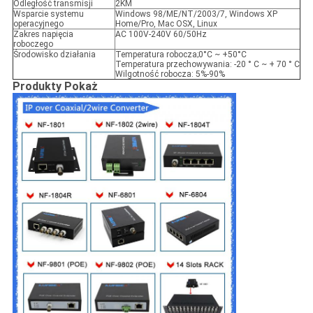
Odległość transmisji
2KM
Wsparcie systemu
Windows 98/ME/NT/2003/7, Windows XP
operacyjnego
Home/Pro, Mac OSX, Linux
Zakres napięcia
AC 100V-240V 60/50Hz
roboczego
Środowisko działania
Temperatura robocza;0°C ~ +50°C
Temperatura przechowywania: -20 ° C ~ + 70 ° C
Wilgotność robocza: 5%-90%
Produkty Pokaż