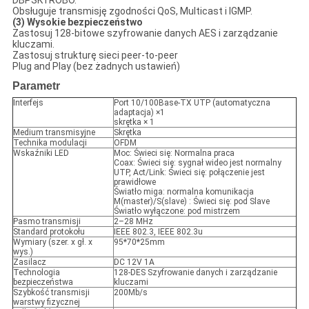
DBPSK i ROBO.
Obsługuje transmisję zgodności QoS, Multicast i IGMP.
(3) Wysokie bezpieczeństwo
Zastosuj 128-bitowe szyfrowanie danych AES i zarządzanie
kluczami.
Zastosuj strukturę sieci peer-to-peer
Plug and Play (bez żadnych ustawień)
Parametr
Interfejs
Port 10/100Base-TX UTP (automatyczna
adaptacja) ×1
skrętka × 1
Medium transmisyjne
Skrętka
Technika modulacji
OFDM
Wskaźniki LED
Moc: Świeci się: Normalna praca
Coax: Świeci się: sygnał wideo jest normalny
UTP, Act/Link: Świeci się: połączenie jest
prawidłowe
Światło miga: normalna komunikacja
M(master)/S(slave) : Świeci się: pod Slave
Światło wyłączone: pod mistrzem
Pasmo transmisji
2–28 MHz
Standard protokołu
IEEE 802.3, IEEE 802.3u
Wymiary (szer. x gł. x
95*70*25mm
wys.)
Zasilacz
DC 12V 1A
Technologia
128-DES Szyfrowanie danych i zarządzanie
bezpieczeństwa
kluczami
Szybkość transmisji
200Mb/s
warstwy fizycznej