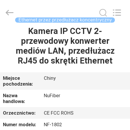
Digital
Technology
Co.,Ltd.
All
Rights
Ethernet przez przedłużacz koncentryczny
Reserved.
Developed
Kamera IP CCTV 2-
DOM
by
ECER
przewodowy konwerter
PRODUKTY
mediów LAN, przedłużacz
RJ45 do skrętki Ethernet
O
NAS
Miejsce
Chiny
pochodzenia:
WYCIECZKA
Nazwa
NuFiber
handlowa:
PO
Orzecznictwo:
CE FCC ROHS
FABRYCE
Numer modelu:
NF-1802