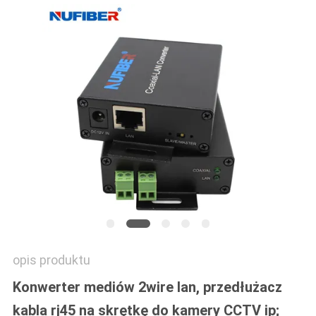
SITEMAP
POLITYKA
PRYWATNOŚCI
opis produktu
Konwerter mediów 2wire lan, przedłużacz
kabla rj45 na skrętkę do kamery CCTV ip;