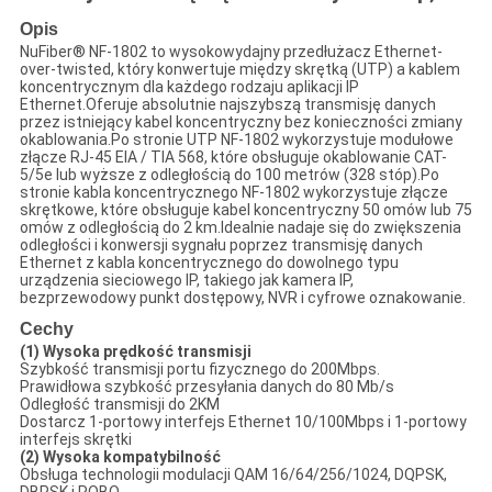
Opis
NuFiber® NF-1802 to wysokowydajny przedłużacz Ethernet-
over-twisted, który konwertuje między skrętką (UTP) a kablem
koncentrycznym dla każdego rodzaju aplikacji IP
Ethernet.Oferuje absolutnie najszybszą transmisję danych
przez istniejący kabel koncentryczny bez konieczności zmiany
okablowania.Po stronie UTP NF-1802 wykorzystuje modułowe
złącze RJ-45 EIA / TIA 568, które obsługuje okablowanie CAT-
5/5e lub wyższe z odległością do 100 metrów (328 stóp).Po
stronie kabla koncentrycznego NF-1802 wykorzystuje złącze
skrętkowe, które obsługuje kabel koncentryczny 50 omów lub 75
omów z odległością do 2 km.Idealnie nadaje się do zwiększenia
odległości i konwersji sygnału poprzez transmisję danych
Ethernet z kabla koncentrycznego do dowolnego typu
urządzenia sieciowego IP, takiego jak kamera IP,
bezprzewodowy punkt dostępowy, NVR i cyfrowe oznakowanie.
Cechy
(1) Wysoka prędkość transmisji
Szybkość transmisji portu fizycznego do 200Mbps.
Prawidłowa szybkość przesyłania danych do 80 Mb/s
Odległość transmisji do 2KM
Dostarcz 1-portowy interfejs Ethernet 10/100Mbps i 1-portowy
interfejs skrętki
(2) Wysoka kompatybilność
Obsługa technologii modulacji QAM 16/64/256/1024, DQPSK,