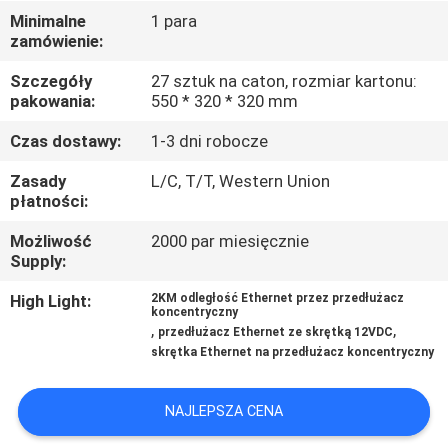
KONTROLA
Minimalne
1 para
zamówienie:
JAKOŚCI
Szczegóły
27 sztuk na caton, rozmiar kartonu:
pakowania:
550 * 320 * 320 mm
SKONTAKTUJ
SIĘ
Czas dostawy:
1-3 dni robocze
Z
Zasady
L/C, T/T, Western Union
płatności:
NAMI
Możliwość
2000 par miesięcznie
Supply:
AKTUALNOŚCI
High Light:
2KM odległość Ethernet przez przedłużacz
koncentryczny
,
,
przedłużacz Ethernet ze skrętką 12VDC
POPROSIĆ
skrętka Ethernet na przedłużacz koncentryczny
O
WYCENĘ
NAJLEPSZA CENA