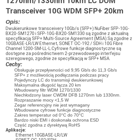
1270nm/1330nm 10km LC DOM
Transceiver 10G WDM SFP+ 20km
Opis:
Dwukierunkowe transceivery 10Gb/s (SFP+) NuFiber SFP-10G-
BX20-SM1270 i SFP-10G-BX20-SM1330 są zgodne z aktualną
specyfikacją SFP+ Multi-Source Agreement (MSA).Są zgodne z
10GBASE-LR/LW Ethernet, SONET OC-192 / SDH i 10G Fibre
Channel 1200-SM-LL-L.Cyfrowe funkcje diagnostyczne są
dostępne za pośrednictwem 2-przewodowego interfejsu
szeregowego, zgodnie ze specyfikacją w SFP+ MSA.
Cechy:
Obsługuje przepływności od 9,95 Gb/s do 11,3 Gb/s
SFP+ z możliwością podłączania podczas pracy
Pojedynczy LC do transmisji dwukierunkowej
Maksymalna długość łącza 20 km
Wbudowany filtr WDM 1270/1330
Niechłodzony laser CWDM DFB 1270nm lub 1330nm.
Rozpraszanie mocy <1,5 W
Zegar referencyjny nie jest wymagany
Wbudowane cyfrowe funkcje diagnostyczne
Zakres temperatur od 0°C do 70°C
Bardzo niski EMI i doskonała ochrona ESD
Część zgodna z dyrektywą RoHS
Aplikacje:
Ethernet 10GBASE-LR/LW