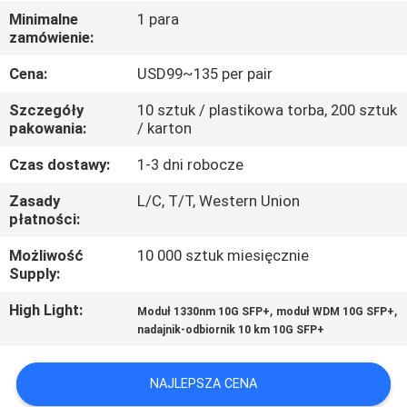
KONTROLA
Minimalne
1 para
zamówienie:
JAKOŚCI
Cena:
USD99~135 per pair
SKONTAKTUJ
Szczegóły
10 sztuk / plastikowa torba, 200 sztuk
SIĘ
pakowania:
/ karton
Z
Czas dostawy:
1-3 dni robocze
NAMI
Zasady
L/C, T/T, Western Union
płatności:
AKTUALNOŚCI
Możliwość
10 000 sztuk miesięcznie
Supply:
POPROSIĆ
High Light:
,
,
Moduł 1330nm 10G SFP+
moduł WDM 10G SFP+
nadajnik-odbiornik 10 km 10G SFP+
O
WYCENĘ
NAJLEPSZA CENA