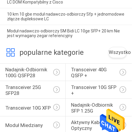
LC DOM Kompatybilny z Cisco
10 km 10 gbe moduł nadawczo-odbiorczy Sfp + jednomodowe
złącze dupleksowe LC
Moduł nadawczo-odbiorczy SM Bidi LC 10ge SFP+ 20 km Nie
jest wymagany zegar referencyjny
popularne kategorie
Wszystko
Nadajnik-Odbiornik 
Transceiver 40G 
100G QSFP28
QSFP +
Transceiver 25G 
Transceiver 10G SFP 
SFP28
+
Nadajnik-Odbiornik 
Transceiver 10G XFP
SFP 1.25G
Aktywny Kabel 
Moduł Miedziany
Optyczny