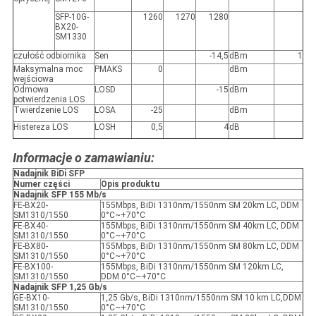
SFP-10G-
1260
1270
1280
BX20-
SM1330
czułość odbiornika
Sen
-14,5
dBm
1
Maksymalna moc
P
MAKS
0
dBm
wejściowa
Odmowa
LOS
D
-15
dBm
potwierdzenia LOS
Twierdzenie LOS
LOS
A
-25
dBm
Histereza LOS
LOS
H
0,5
4
dB
Informacje o zamawianiu:
Nadajnik BiDi SFP
Numer części
Opis produktu
Nadajnik SFP 155 Mb/s
FE-BX20-
155Mbps, BiDi 1310nm/1550nm SM 20km LC, DDM
SM1310/1550
0°C~+70°C
FE-BX40-
155Mbps, BiDi 1310nm/1550nm SM 40km LC, DDM
SM1310/1550
0°C~+70°C
FE-BX80-
155Mbps, BiDi 1310nm/1550nm SM 80km LC, DDM
SM1310/1550
0°C~+70°C
FE-BX100-
155Mbps, BiDi 1310nm/1550nm SM 120km LC,
SM1310/1550
DDM 0°C~+70°C
Nadajnik SFP 1,25 Gb/s
GE-BX10-
1,25 Gb/s, BiDi 1310nm/1550nm SM 10 km LC,DDM
SM1310/1550
0°C~+70°C