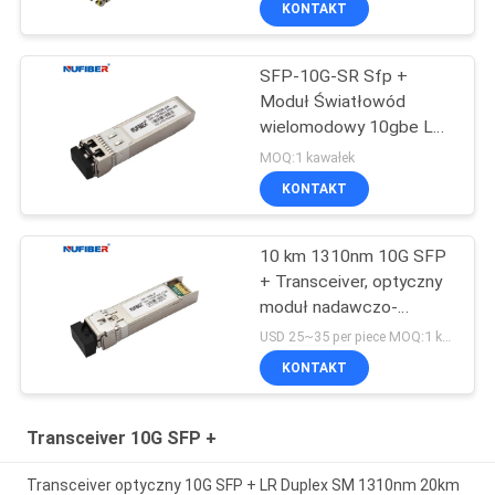
KONTAKT
SFP-10G-SR Sfp +
Moduł Światłowód
wielomodowy 10gbe Lc
300m 850nm
MOQ:1 kawałek
KONTAKT
10 km 1310nm 10G SFP
+ Transceiver, optyczny
moduł nadawczo-
odbiorczy LC DDM
USD 25~35 per piece MOQ:1 kawałek
KONTAKT
Transceiver 10G SFP +
Transceiver optyczny 10G SFP + LR Duplex SM 1310nm 20km