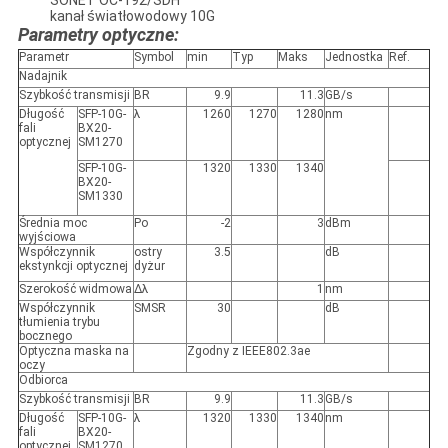
SONET OC-192/SDH
kanał światłowodowy 10G
Parametry optyczne:
Parametr
Symbol
min
Typ
Maks
Jednostka
Ref.
Nadajnik
Szybkość transmisji
BR
9.9
11.3
GB/s
Długość
SFP-10G-
λ
1260
1270
1280
nm
fali
BX20-
optycznej
SM1270
SFP-10G-
1320
1330
1340
BX20-
SM1330
Średnia moc
Po
-2
3
dBm
wyjściowa
Współczynnik
ostry
3.5
dB
ekstynkcji optycznej
dyżur
Szerokość widmowa
Δλ
1
nm
Współczynnik
SMSR
30
dB
tłumienia trybu
bocznego
Optyczna maska ​​na
Zgodny z IEEE802.3ae
oczy
Odbiorca
Szybkość transmisji
BR
9.9
11.3
GB/s
Długość
SFP-10G-
λ
1320
1330
1340
nm
fali
BX20-
optycznej
SM1270