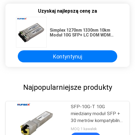
Uzyskaj najlepszą cenę za
Simplex 1270nm 1330nm 10km
Moduł 10G SFP+ LC DOM WDM
SFP+ Transceiver 20km
Kontyntynuj
Najpopularniejsze produkty
SFP-10G-T 10G
miedziany moduł SFP +
30 metrów kompatybilny
z Cisco
MOQ:1 kawałek