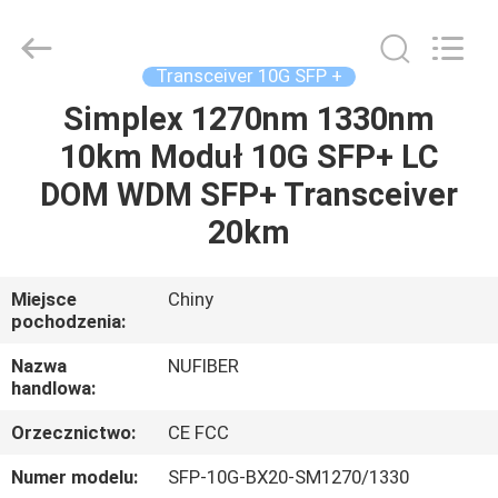
Fivision
Digital
Technology
Co.,Ltd.
All
Transceiver 10G SFP +
Rights
Reserved.
Developed
Simplex 1270nm 1330nm
DOM
by
ECER
10km Moduł 10G SFP+ LC
PRODUKTY
DOM WDM SFP+ Transceiver
20km
O
NAS
Miejsce
Chiny
pochodzenia:
WYCIECZKA
Nazwa
NUFIBER
handlowa:
PO
Orzecznictwo:
CE FCC
FABRYCE
Numer modelu:
SFP-10G-BX20-SM1270/1330