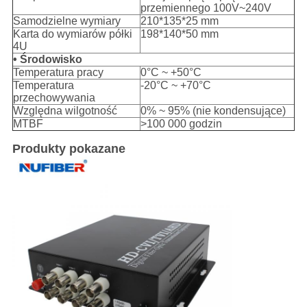
przemiennego 100V~240V
Samodzielne wymiary
210*135*25 mm
Karta do wymiarów półki
198*140*50 mm
4U
• Środowisko
Temperatura pracy
0°C ~ +50°C
Temperatura
-20°C ~ +70°C
przechowywania
Względna wilgotność
0% ~ 95% (nie kondensujące)
MTBF
>100 000 godzin
Produkty pokazane