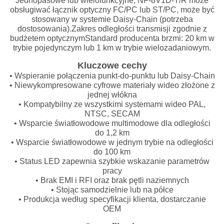
Jednopasowe lub wielofunkcyjne, NF-8V1D-T/R może
obsługiwać łącznik optyczny FC/PC lub ST/PC, może być
stosowany w systemie Daisy-Chain (potrzeba
dostosowania).Zakres odległości transmisji zgodnie z
budżetem optycznymStandard producenta brzmi: 20 km w
trybie pojedynczym lub 1 km w trybie wielozadaniowym.
Kluczowe cechy
• Wspieranie połączenia punkt-do-punktu lub Daisy-Chain
• Niewykompresowane cyfrowe materiały wideo złożone z
jednej włókna
• Kompatybilny ze wszystkimi systemami wideo PAL,
NTSC, SECAM
• Wsparcie światłowodowe multimodowe dla odległości
do 1,2 km
• Wsparcie światłowodowe w jednym trybie na odległości
do 100 km
• Status LED zapewnia szybkie wskazanie parametrów
pracy
• Brak EMI i RFI oraz brak pętli naziemnych
• Stojąc samodzielnie lub na półce
• Produkcja według specyfikacji klienta, dostarczanie
OEM