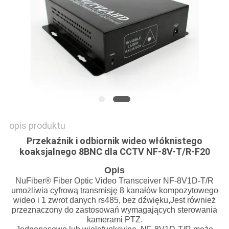
SITEMAP
POLITYKA
PRYWATNOŚCI
opis produktu
Przekaźnik i odbiornik wideo włóknistego
koaksjalnego 8BNC dla CCTV NF-8V-T/R-F20
Opis
NuFiber® Fiber Optic Video Transceiver NF-8V1D-T/R
umożliwia cyfrową transmisję 8 kanałów kompozytowego
wideo i 1 zwrot danych rs485, bez dźwięku,Jest również
przeznaczony do zastosowań wymagających sterowania
kamerami PTZ.