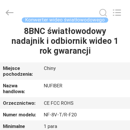
Digital
Technology
Co.,Ltd.
All
Rights
Konwerter wideo światłowodowego
Reserved.
Developed
8BNC światłowodowy
DOM
by
ECER
nadajnik i odbiornik wideo 1
PRODUKTY
rok gwarancji
O
Miejsce
Chiny
pochodzenia:
NAS
Nazwa
NUFIBER
handlowa:
WYCIECZKA
Orzecznictwo:
CE FCC ROHS
PO
FABRYCE
Numer modelu:
NF-8V-T/R-F20
Minimalne
1 para