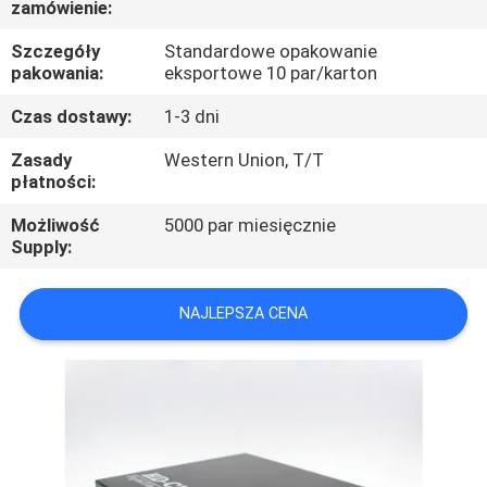
zamówienie:
KONTROLA
JAKOŚCI
Szczegóły
Standardowe opakowanie
pakowania:
eksportowe 10 par/karton
SKONTAKTUJ
Czas dostawy:
1-3 dni
SIĘ
Zasady
Western Union, T/T
płatności:
Z
Możliwość
5000 par miesięcznie
NAMI
Supply:
AKTUALNOŚCI
NAJLEPSZA CENA
POPROSIĆ
O
WYCENĘ