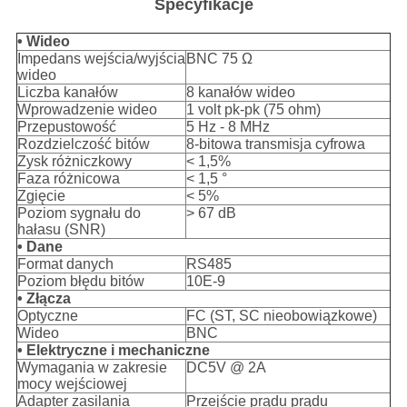
Specyfikacje
• Wideo
Impedans wejścia/wyjścia
BNC 75 Ω
wideo
Liczba kanałów
8 kanałów wideo
Wprowadzenie wideo
1 volt pk-pk (75 ohm)
Przepustowość
5 Hz - 8 MHz
Rozdzielczość bitów
8-bitowa transmisja cyfrowa
Zysk różniczkowy
< 1,5%
Faza różnicowa
< 1,5 °
Zgięcie
< 5%
Poziom sygnału do
> 67 dB
hałasu (SNR)
• Dane
Format danych
RS485
Poziom błędu bitów
10E-9
• Złącza
Optyczne
FC (ST, SC nieobowiązkowe)
Wideo
BNC
• Elektryczne i mechaniczne
Wymagania w zakresie
DC5V @ 2A
mocy wejściowej
Adapter zasilania
Przejście prądu prądu