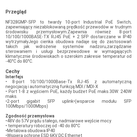
Przegląd
NF328GMP-SFP to twardy 10-port Industrial PoE Switch,
zapewniający niezablokowaną prędkość przewodów w trudnym
środowisku przemysłowym.Zapewnia również 8-port
10/100/1000BASE-TX RJ45 PoE + 2 SFP dostarczane w IP40
wytrzymałyJego cienka obudowa nadaje się do zastosowań
takich jak wdrożenie systemów nadzoru,zarządzanie
sterowaniem i usługi bezprzewodowe w wymagających
klimatycznie środowiskach o szerokim zakresie temperatur od
-40°C do 80°C.
Cechy
Interfejs
• 8-port 10/100/1000Base-Tx RJ-45 z automatyczną
negocjacją i automatyczną funkcją MDI / MDI-X
• Port 1-8 z wyjściem PoE, każdy budżet PoE maks.30W: 240W
maks.
•2-port gigabit SFP uplink•(wsparcie modułu SFP
100Mbps/1000Mbps)
Zgodność przemysłowa
•48V do 57V prądu stałego, nadmiarowe wejście mocy
• temperatury roboczej od -40 do 80°C
•Metalowa obudowa IP40
•Wspiera ochronę ESD 6KV DC Ethernet