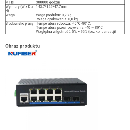
MTBF
300000 godzin
Wymiary (W x D x
143.7*125*47.7mm
H)
Waga
Waga produktu: 0,7 kg
Waga opakowania: 0,8 kg
Środowisko pracy
Temperatura robocza: -40°C -80°C;
Temperatura przechowywania: -40 ∼ 80°C
Względna wilgotność: 5% ~ 95% (bez kondensacji)
Obraz produktu