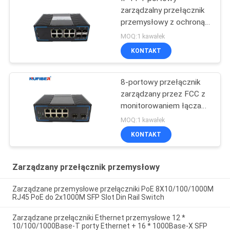
zarządzalny przełącznik
przemysłowy z ochroną
przeciwprzepięciową 4
MOQ:1 kawałek
Sfp 4 KV Ethernet
KONTAKT
8-portowy przełącznik
zarządzany przez FCC z
monitorowaniem łącza
do montażu na szynie
MOQ:1 kawałek
DIN 2 Sfp
KONTAKT
Zarządzany przełącznik przemysłowy
Zarządzane przemysłowe przełączniki PoE 8X10/100/1000M
RJ45 PoE do 2x1000M SFP Slot Din Rail Switch
Zarządzane przełączniki Ethernet przemysłowe 12 *
10/100/1000Base-T porty Ethernet + 16 * 1000Base-X SFP