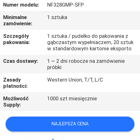
KONTROLA
Numer modelu:
NF328GMP-SFP
JAKOŚCI
Minimalne
1 sztuka
zamówienie:
SKONTAKTUJ
Szczegóły
1 sztuka / pudełko do pakowania z
pakowania:
gąbczastym wypełniaczem, 20 sztuk
SIĘ
w standardowym kartonie eksporto
Z
Czas dostawy:
1 ~ 2 dni robocze na zamówienie
NAMI
próbki
Zasady
Western Union, T/T, L/C
AKTUALNOŚCI
płatności:
Możliwość
1000 szt miesięcznie
Supply:
POPROSIĆ
O
NAJLEPSZA CENA
WYCENĘ