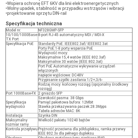
•Wspiera ochronę EFT 6KV dla linii elektroenergetycznych
•Wolny upadek, stabilność w przypadku wstrząsów i wibracji
•projektowanie sprzętu DIN-rail
Specyfikacja techniczna
Model nr.
NF328GMP-SFP
10/100/1000Base-
8-port RJ-45 automatyczny MDI / MDI-X
TX Port
Specyfikacja PoE
Standardy PoE: IEEE802.3af/ IEEE802.3at
Porty PoE:1-8 porty wsparcia PoE
Wydajność mocy:
Maksymalnie 15,4 watów (IEEE 802.3af)
Maksymalnie 30 watów (IEEE 802.3at)
Port PoE Automatyczne wykrywanie urządzeń
włączonych
napięcie wyjściowe: DC48V
Przypisanie szpilki zasilania:1/2+;3/6-
Rodzaj mocy: końcowy rozciąg (opcjonalny środkowy
rozciąg)
Port 1000Base-FX
2 gniazdo SFP
Szerokość pasma: 38 Gbps
Specyfikacja
Pamięć pakietowa bufora: 12Mbit
wydajności
Stawka przekazywania paczek:28.3Mpps
Tabela adresów MAC: 8K
Instalacja
Szynka DIN
Maksymalny
Wielkość pakietu 10240 bajtów
rozmiar ramy
Kontrola przepływu
Prężność przeciwna dla półdupleksu, ramka przerwy
IEEE 802.3x dla pełnego dupleksu