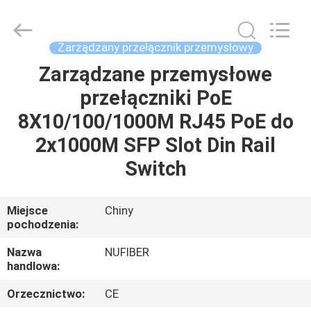
Digital
Technology
Co.,Ltd.
All
Rights
Zarządzany przełącznik przemysłowy
Reserved.
Developed
Zarządzane przemysłowe
DOM
by
ECER
przełączniki PoE
PRODUKTY
8X10/100/1000M RJ45 PoE do
2x1000M SFP Slot Din Rail
O
Switch
NAS
Miejsce
Chiny
pochodzenia:
WYCIECZKA
PO
Nazwa
NUFIBER
handlowa:
FABRYCE
Orzecznictwo:
CE