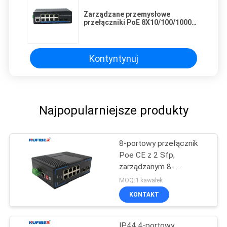
Zarządzane przemysłowe
przełączniki PoE 8X10/100/1000M
RJ45 PoE do 2x1000M SFP Slot
Din Rail Switch
Kontyntynuj
Najpopularniejsze produkty
8-portowy przełącznik
Poe CE z 2 Sfp,
zarządzanym 8-
portowym
MOQ:1 kawałek
przełącznikiem Gigabit
KONTAKT
Ethernet
IP44 4-portowy