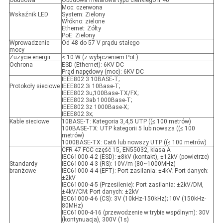
Obudowa
Obudowa metalowa typu cienkiego IP40
Moc: czerwona
Wskaźnik LED
System: Zielony
Włókno: zielone
Ethernet: Żółty
PoE: Zielony
Wprowadzenie
Od 48 do 57 V prądu stałego
mocy
Zużycie energii
< 10 W (z wyłączeniem PoE)
Ochrona
ESD (Ethernet): 6KV DC
Prąd napędowy (moc): 6KV DC
IEEE802.3 10BASE-T;
Protokoły sieciowe
IEEE802.3i 10Base-T;
IEEE802.3u;100Base-TX/FX;
IEEE802.3ab 1000Base-T;
IEEE802.3z 1000Base-X;
IEEE802.3x;
Kable sieciowe
10BASE-T: Kategoria 3,4,5 UTP ((≤ 100 metrów)
100BASE-TX: UTP kategorii 5 lub nowsza ((≤ 100
metrów)
1000BASE-TX: Cat6 lub nowszy UTP ((≤ 100 metrów)
CFR 47 FCC część 15, EN55032, klasa A
IEC61000-4-2 (ESD): ±8kV (kontakt), ±12kV (powietrze)
Standardy
IEC61000-4-3 (RS): 10V/m (80~1000MHz)
branżowe
IEC61000-4-4 (EFT): Port zasilania: ±4kV; Port danych:
±2kV
IEC61000-4-5 (Przesilenie): Port zasilania: ±2kV/DM,
±4kV/CM; Port danych: ±2kV
IEC61000-4-6 (CS): 3V (10kHz-150kHz); 10V (150kHz-
80MHz)
IEC61000-4-16 (przewodzenie w trybie wspólnym): 30V
(kontynuacja), 300V (1s)