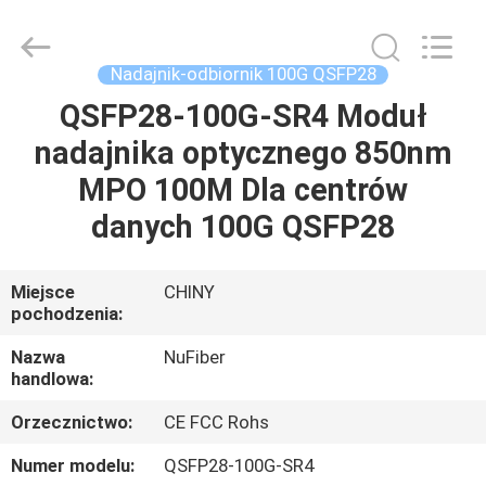
Fivision
Digital
Technology
Co.,Ltd.
All
Nadajnik-odbiornik 100G QSFP28
Rights
Reserved.
QSFP28-100G-SR4 Moduł
DOM
Developed
by
ECER
nadajnika optycznego 850nm
PRODUKTY
MPO 100M Dla centrów
danych 100G QSFP28
O
NAS
Miejsce
CHINY
pochodzenia:
WYCIECZKA
Nazwa
NuFiber
handlowa:
PO
Orzecznictwo:
CE FCC Rohs
FABRYCE
Numer modelu:
QSFP28-100G-SR4