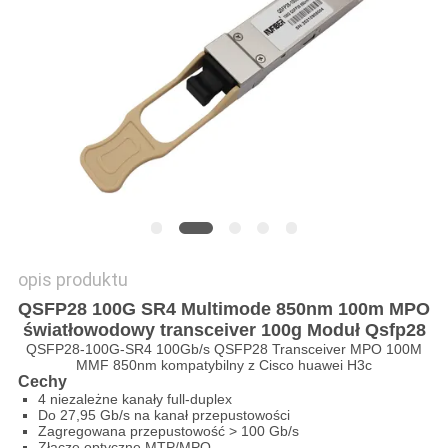
SITEMAP
POLITYKA
PRYWATNOŚCI
opis produktu
QSFP28 100G SR4 Multimode 850nm 100m MPO
światłowodowy transceiver 100g Moduł Qsfp28
QSFP28-100G-SR4 100Gb/s QSFP28 Transceiver MPO 100M
MMF 850nm kompatybilny z Cisco huawei H3c
Cechy
4 niezależne kanały full-duplex
Do 27,95 Gb/s na kanał przepustowości
Zagregowana przepustowość > 100 Gb/s
Złącze optyczne MTP/MPO