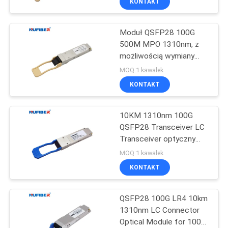
KONTAKT
Moduł QSFP28 100G
500M MPO 1310nm, z
możliwością wymiany
podczas pracy QSFP28-
MOQ:1 kawałek
100G-SR4
KONTAKT
10KM 1310nm 100G
QSFP28 Transceiver LC
Transceiver optyczny
QSFP28-100G-LR4
MOQ:1 kawałek
KONTAKT
QSFP28 100G LR4 10km
1310nm LC Connector
Optical Module for 100G