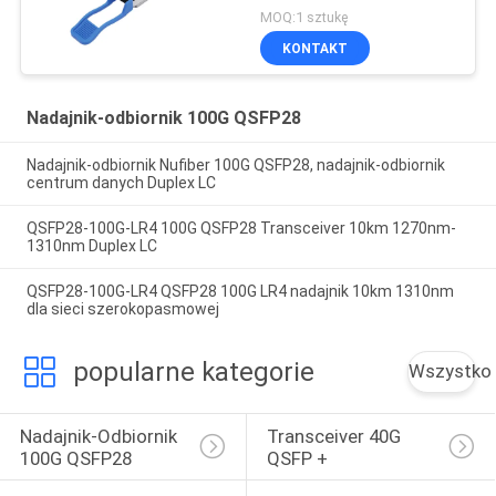
QSFP28 Transceiver
MOQ:1 sztukę
KONTAKT
Nadajnik-odbiornik 100G QSFP28
Nadajnik-odbiornik Nufiber 100G QSFP28, nadajnik-odbiornik
centrum danych Duplex LC
QSFP28-100G-LR4 100G QSFP28 Transceiver 10km 1270nm-
1310nm Duplex LC
QSFP28-100G-LR4 QSFP28 100G LR4 nadajnik 10km 1310nm
dla sieci szerokopasmowej
popularne kategorie
Wszystko
Nadajnik-Odbiornik 
Transceiver 40G 
100G QSFP28
QSFP +