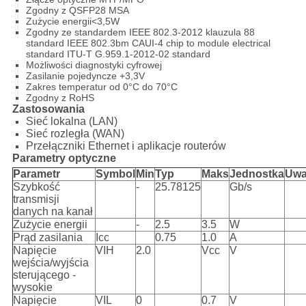
Zgodny z QSFP28 MSA
Zużycie energii<3,5W
Zgodny ze standardem IEEE 802.3-2012 klauzula 88
standard IEEE 802.3bm CAUI-4 chip to module electrical
standard ITU-T G.959.1-2012-02 standard
Możliwości diagnostyki cyfrowej
Zasilanie pojedyncze +3,3V
Zakres temperatur od 0°C do 70°C
Zgodny z RoHS
Zastosowania
Sieć lokalna (LAN)
Sieć rozległa (WAN)
Przełączniki Ethernet i aplikacje routerów
Parametry optyczne
Parametr
Symbol
Min
Typ
Maks
Jednostka
Uw
Szybkość
-
25.78125
Gb/s
transmisji
danych na kanał
Zużycie energii
-
2.5
3.5
W
Prąd zasilania
Icc
0.75
1.0
A
Napięcie
VIH
2.0
Vcc
V
wejścia/wyjścia
sterującego -
wysokie
Napięcie
VIL
0
0.7
V