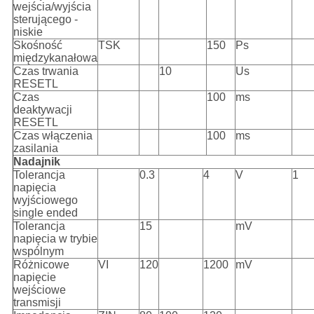
wejścia/wyjścia
sterującego -
niskie
Skośność
TSK
150
Ps
międzykanałowa
Czas trwania
10
Us
RESETL
Czas
100
ms
deaktywacji
RESETL
Czas włączenia
100
ms
zasilania
Nadajnik
Tolerancja
0.3
4
V
1
napięcia
wyjściowego
single ended
Tolerancja
15
mV
napięcia w trybie
wspólnym
Różnicowe
VI
120
1200
mV
napięcie
wejściowe
transmisji