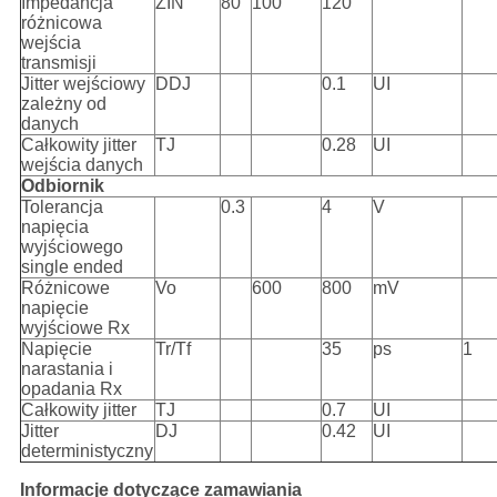
Impedancja
ZIN
80
100
120
różnicowa
wejścia
transmisji
Jitter wejściowy
DDJ
0.1
UI
zależny od
danych
Całkowity jitter
TJ
0.28
UI
wejścia danych
Odbiornik
Tolerancja
0.3
4
V
napięcia
wyjściowego
single ended
Różnicowe
Vo
600
800
mV
napięcie
wyjściowe Rx
Napięcie
Tr/Tf
35
ps
1
narastania i
opadania Rx
Całkowity jitter
TJ
0.7
UI
Jitter
DJ
0.42
UI
deterministyczny
Informacje dotyczące zamawiania