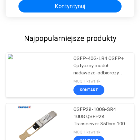
Kontyntynuj
Najpopularniejsze produkty
QSFP-40G-LR4 QSFP+
Optyczny moduł
nadawczo-odbiorczy
10km 1310nm SMF
MOQ:1 kawałek
Duplex LC
KONTAKT
QSFP28-100G-SR4
100G QSFP28
Transceiver 850nm 100G
MPO Transceiver
MOQ:1 kawałek