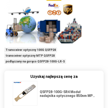
Transceiver optyczny 100G QSFP28
transceiver optyczny MTP QSFP28
podłączany na gorąco QSFP28-100G-LR-S
Uzyskaj najlepszą cenę za
QSFP28-100G-SR4 Moduł
nadajnika optycznego 850nm MPO
100M Dla centrów danych 100G
QSFP28