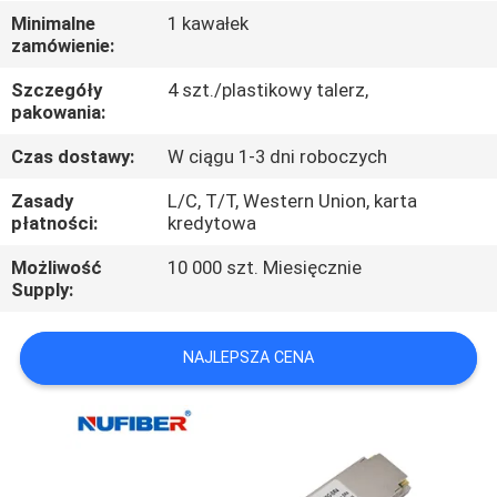
KONTROLA
Minimalne
1 kawałek
zamówienie:
JAKOŚCI
Szczegóły
4 szt./plastikowy talerz,
pakowania:
SKONTAKTUJ
SIĘ
Czas dostawy:
W ciągu 1-3 dni roboczych
Z
Zasady
L/C, T/T, Western Union, karta
płatności:
kredytowa
NAMI
Możliwość
10 000 szt. Miesięcznie
Supply:
AKTUALNOŚCI
NAJLEPSZA CENA
POPROSIĆ
O
WYCENĘ