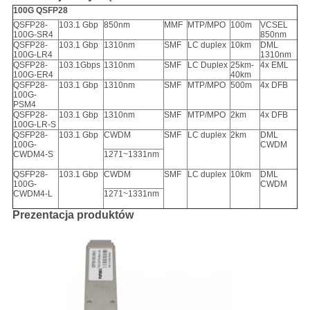
100G QSFP28
QSFP28-
103.1 Gbp
850nm
MMF
MTP/MPO
100m
VCSEL
100G-SR4
850nm
QSFP28-
103.1 Gbp
1310nm
SMF
LC duplex
10km
DML
100G-LR4
1310nm
QSFP28-
103.1Gbps
1310nm
SMF
LC Duplex
25km-
4x EML
100G-ER4
40km
QSFP28-
103.1 Gbp
1310nm
SMF
MTP/MPO
500m
4x DFB
100G-
PSM4
QSFP28-
103.1 Gbp
1310nm
SMF
MTP/MPO
2km
4x DFB
100G-LR-S
QSFP28-
103.1 Gbp
CWDM
SMF
LC duplex
2km
DML
100G-
CWDM
CWDM4-S
1271~1331nm
QSFP28-
103.1 Gbp
CWDM
SMF
LC duplex
10km
DML
100G-
CWDM
CWDM4-L
1271~1331nm
Prezentacja produktów