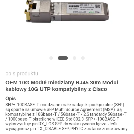
SITEMAP
POLITYKA
PRYWATNOŚCI
opis produktu
OEM 10G Moduł miedziany RJ45 30m Moduł
kablowy 10G UTP kompatybilny z Cisco
Opis
SFP+-10GBASE-T miedziane małe nadajniki podłączalne (SFP)
są oparte na umowie SFP Multi Source Agreement (MSA). Są
kompatybilne z 10Gbase-T / 5Gbase-T / 2.Standardy 5Gbase-T
/ 1000base-T określone w IEEE Std 802.3. SFP+-10GBASE-T
wykorzystuje pin RX_LOS SFP do wskazywania łącza. Jeśli
wyciągniesz pin TX_DISABLE SFP, PHY IC zostanie zresetowany.