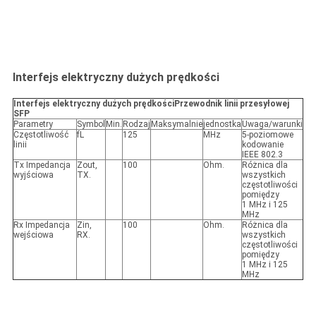
Interfejs elektryczny dużych prędkości
Interfejs elektryczny dużych prędkości
Przewodnik linii przesyłowej
SFP
Parametry
Symbol
Min.
Rodzaj
Maksymalnie
jednostka
Uwaga/warunki
Częstotliwość
fL
125
MHz
5-poziomowe
linii
kodowanie
IEEE 802.3
Tx Impedancja
Zout,
100
Ohm.
Różnica dla
wyjściowa
TX.
wszystkich
częstotliwości
pomiędzy
1 MHz i 125
MHz
Rx Impedancja
Zin,
100
Ohm.
Różnica dla
wejściowa
RX.
wszystkich
częstotliwości
pomiędzy
1 MHz i 125
MHz