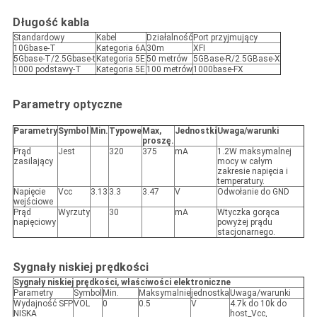
Długość kabla
Standardowy
Kabel
Działalność
Port przyjmujący
10Gbase-T
Kategoria 6A
30m
XFI
5Gbase-T/2.5Gbase-t
Kategoria 5E
50 metrów
5GBase-R/2.5GBase-X
1000 podstawy-T
Kategoria 5E
100 metrów
1000base-FX
Parametry optyczne
Parametry
Symbol
Min.
Typowe
Max,
Jednostki
Uwaga/warunki
proszę.
Prąd
Jest
320
375
mA
1.2W maksymalnej
zasilający
mocy w całym
zakresie napięcia i
temperatury.
Napięcie
Vcc
3.13
3.3
3.47
V
Odwołanie do GND
wejściowe
Prąd
Wyrzuty
30
mA
Wtyczka gorąca
napięciowy
powyżej prądu
stacjonarnego.
Sygnały niskiej prędkości
Sygnały niskiej prędkości, właściwości elektroniczne
Parametry
Symbol
Min.
Maksymalnie
jednostka
Uwaga/warunki
Wydajność SFP
VOL
0
0.5
V
4.7k do 10k do
NISKA
host_Vcc,