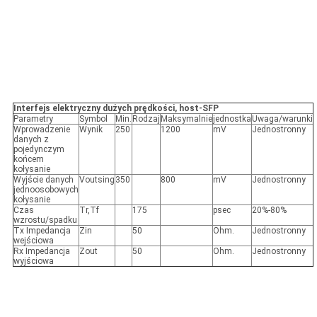
Interfejs elektryczny dużych prędkości, host-SFP
Parametry
Symbol
Min.
Rodzaj
Maksymalnie
jednostka
Uwaga/warunki
Wprowadzenie
Wynik
250
1200
mV
Jednostronny
danych z
pojedynczym
końcem
kołysanie
Wyjście danych
Voutsing
350
800
mV
Jednostronny
jednoosobowych
kołysanie
Czas
Tr,Tf
175
psec
20%-80%
wzrostu/spadku
Tx Impedancja
Zin
50
Ohm.
Jednostronny
wejściowa
Rx Impedancja
Zout
50
Ohm.
Jednostronny
wyjściowa