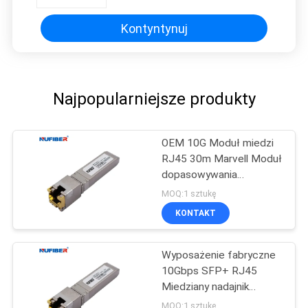
Kontyntynuj
Najpopularniejsze produkty
OEM 10G Moduł miedzi
RJ45 30m Marvell Moduł
dopasowywania
współczynnika zestawu
MOQ:1 sztukę
chipów
KONTAKT
Wyposażenie fabryczne
10Gbps SFP+ RJ45
Miedziany nadajnik
elektryczny 10Gbase-T
MOQ:1 sztukę