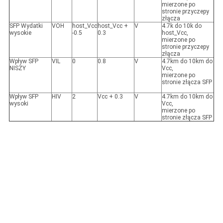
mierzone po
stronie przyczepy
złącza
SFP Wydatki
VOH
host_Vcc
host_Vcc +
V
4.7k do 10k do
wysokie
-0.5
0.3
host_Vcc,
mierzone po
stronie przyczepy
złącza
Wpływ SFP
VIL
0
0.8
V
4.7km do 10km do
NISZY
Vcc,
mierzone po
stronie złącza SFP
Wpływ SFP
HIV
2
Vcc + 0.3
V
4.7km do 10km do
wysoki
Vcc,
mierzone po
stronie złącza SFP