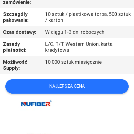
zamówienie:
KONTROLA
JAKOŚCI
Szczegóły
10 sztuk / plastikowa torba, 500 sztuk
pakowania:
/ karton
SKONTAKTUJ
Czas dostawy:
W ciągu 1-3 dni roboczych
SIĘ
Zasady
L/C, T/T, Western Union, karta
płatności:
kredytowa
Z
Możliwość
10 000 sztuk miesięcznie
NAMI
Supply:
AKTUALNOŚCI
NAJLEPSZA CENA
POPROSIĆ
O
WYCENĘ