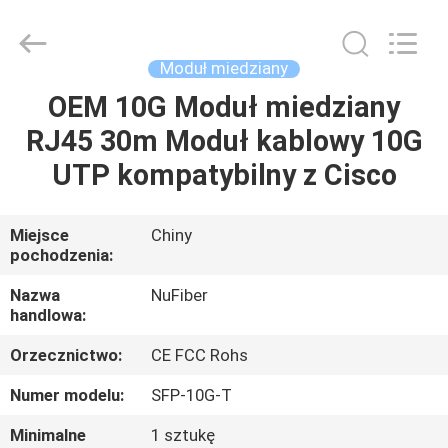
Digital
Technology
Co.,Ltd.
All
Rights
Moduł miedziany
Reserved.
Developed
by
OEM 10G Moduł miedziany
DOM
ECER
RJ45 30m Moduł kablowy 10G
PRODUKTY
UTP kompatybilny z Cisco
O
Miejsce
Chiny
pochodzenia:
NAS
Nazwa
NuFiber
handlowa:
WYCIECZKA
Orzecznictwo:
CE FCC Rohs
PO
FABRYCE
Numer modelu:
SFP-10G-T
Minimalne
1 sztukę